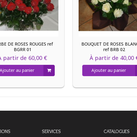
BE DE ROSES ROUGES ref
BOUQUET DE ROSES BLAN
BGRR 01
ref BRB 02
À partir de
60,00 €
À partir de
40,00 
Ajouter au panier
Ajouter au panier
TIONS
SERVICES
CATALOGUES