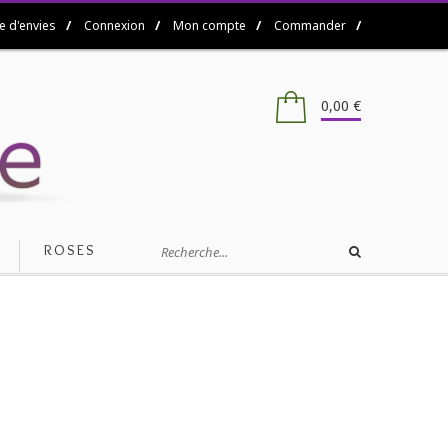
/
/
/
/
te d'envies
Connexion
Mon compte
Commander
0,00 €
ROSES